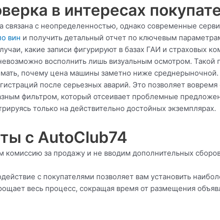
верка в интересах покупат
а связана с неопределенностью, однако современные серви
по вин
и получить детальный отчет по ключевым параметрам
лучаи, какие записи фигурируют в базах ГАИ и страховых к
невозможно восполнить лишь визуальным осмотром. Такой 
имать, почему цена машины заметно ниже среднерыночной. 
истраций после серьезных аварий. Это позволяет вовремя 
разным фильтром, который отсеивает проблемные предложен
трируясь только на действительно достойных экземплярах.
ты с AutoClub74
м комиссию за продажу и не вводим дополнительных сборов
действие с покупателями позволяет вам установить наиболе
рощает весь процесс, сокращая время от размещения объяв