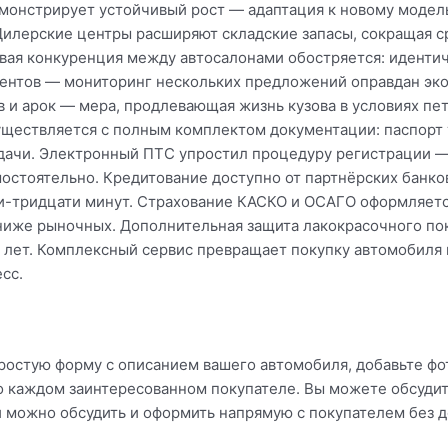
монстрирует устойчивый рост — адаптация к новому модел
Дилерские центры расширяют складские запасы, сокращая 
вая конкуренция между автосалонами обостряется: идентич
центов — мониторинг нескольких предложений оправдан эк
 и арок — мера, продлевающая жизнь кузова в условиях пет
ществляется с полным комплектом документации: паспорт т
дачи. Электронный ПТС упростил процедуру регистрации — 
мостоятельно. Кредитование доступно от партнёрских банк
и-тридцати минут. Страхование КАСКО и ОСАГО оформляетс
ниже рыночных. Дополнительная защита лакокрасочного по
 лет. Комплексный сервис превращает покупку автомобиля 
сс.
ростую форму с описанием вашего автомобиля, добавьте фо
о каждом заинтересованном покупателе. Вы можете обсудит
и можно обсудить и оформить напрямую с покупателем без 