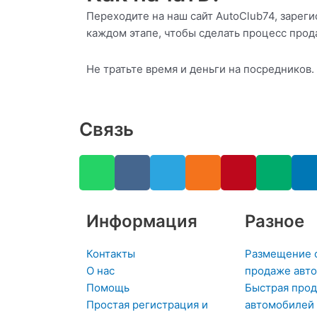
Переходите на наш сайт AutoClub74, зарег
каждом этапе, чтобы сделать процесс про
Не тратьте время и деньги на посредников
Связь
W
V
T
O
P
M
h
k
e
d
i
e
i
a
l
n
n
d
t
e
o
t
i
Информация
Разное
s
g
k
e
u
a
r
l
r
m
Контакты
Размещение 
p
a
a
e
i
О нас
продаже авто
p
m
s
s
Помощь
Быстрая про
s
t
-
Простая регистрация и
автомобилей 