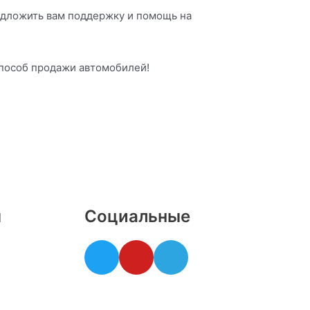
редложить вам поддержку и помощь на
 способ продажи автомобилей!
ы
Социальные
T
Y
T
w
o
e
i
u
l
t
t
e