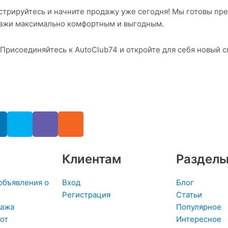
истрируйтесь и начните продажу уже сегодня! Мы готовы п
дажи максимально комфортным и выгодным.
. Присоединяйтесь к AutoClub74 и откройте для себя новый
L
S
V
R
k
i
s
n
y
b
s
k
p
e
Клиентам
Раздел
e
e
r
d
объявления о
Вход
Блог
Регистрация
Статьи
n
дажа
Популярное
от
Интересное