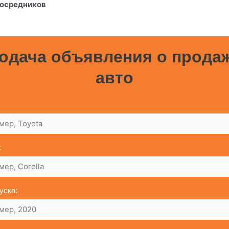
посредников
одача объявления о прода
авто
:
уска: